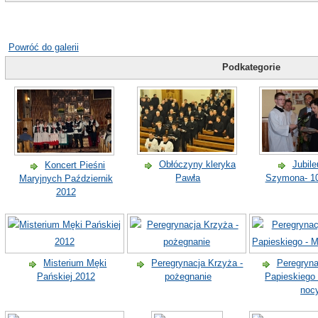
Powróć do galerii
Podkategorie
Obłóczyny kleryka
Jubile
Koncert Pieśni
Pawła
Szymona- 10
Maryjnych Październik
2012
Misterium Męki
Peregrynacja Krzyża -
Peregryna
Pańskiej 2012
pożegnanie
Papieskiego
noc