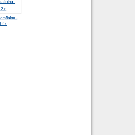
rafialna -
12 r.