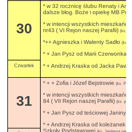
* w 32 rocznicę ślubu Renaty i Ant
dalsze błog. Boże i opiekę MB Po
30
* w intencji wszystkich mieszkańc
nr43 ( VI Rejon naszej Parafii)
(ks. p
*++ Agnieszka i Walenty Sadło
(ks. 
* + Jan Pysz od Marii Czerwonka z
* + Andrzej Kraska od Jacka Pawul
Czwartek
* + + Zofia i Józef Bejstrowie
(ks. Prała
* w intencji wszystkich mieszkańc
31
84 ( VII Rejon naszej Parafii)
(ks. pro
* + Jan Pysz od teściowej Janiny K
* + Andrzej Kraska od koleżanek i
Szkoły Podstawowej
(ks. Jan)poza parafi