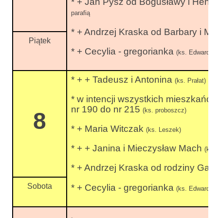
* + Jan Pysz od Bogusławy i Henr
parafią
* + Andrzej Kraska od Barbary i Ma
Piątek
* + Cecylia - gregorianka
(ks. Edward)po
* + + Tadeusz i Antonina
(ks. Prałat)
* w intencji wszystkich mieszkań
nr 190 do nr 215
(ks. proboszcz)
8
* + Maria Witczak
(ks. Leszek)
* + + Janina i Mieczysław Mach
(ks.
* + Andrzej Kraska od rodziny Gał
Sobota
* + Cecylia - gregorianka
(ks. Edward)po
,