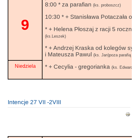
8:00 * za parafian
(ks. proboszcz)
10:30 * + Stanisława Potaczała od 
9
* + Helena Płoszaj z racji 5 roczn. 
(ks.Leszek)
* + Andrzej Kraska od kolegów syn
i Mateusza Pawul
(ks. Jan)poza parafią
Niedziela
* + Cecylia - gregorianka
(ks. Edward)po
Intencje 27 VII -2VIII