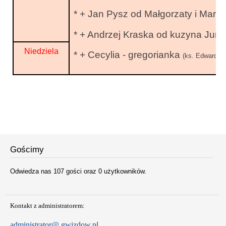
* + Jan Pysz od Małgorzaty i Mark
* + Andrzej Kraska od kuzyna Jurk
Niedziela
* + Cecylia - gregorianka
(ks. Edward)po
Gościmy
Odwiedza nas 107 gości oraz 0 użytkowników.
Kontakt z administratorem:
administrator@ gwizdow.pl