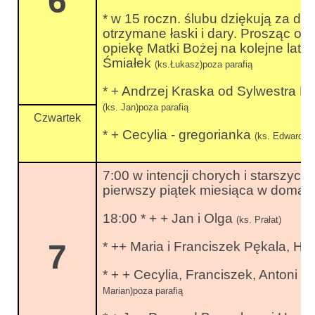
6
* w 15 roczn. ślubu dziękują za dar
otrzymane łaski i dary. Prosząc o d
opiekę Matki Bożej na kolejne lata
Śmiałek
(ks.Łukasz)poza parafią
* + Andrzej Kraska od Sylwestra 
(ks. Jan)poza parafią
Czwartek
* + Cecylia - gregorianka
(ks. Edward)po
7:00 w intencji chorych i starszyc
pierwszy piątek miesiąca w doma
18:00 * + + Jan i Olga
(ks. Prałat)
7
* ++ Maria i Franciszek Pękala, H
* + + Cecylia, Franciszek, Antoni 
Marian)poza parafią