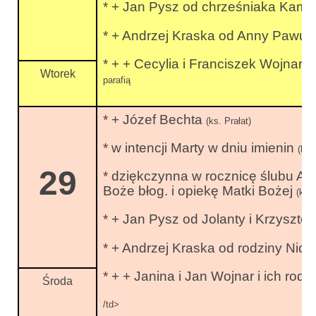
* + Jan Pysz od chrześniaka Kami
* + Andrzej Kraska od Anny Pawul 
* + + Cecylia i Franciszek Wojnar i
Wtorek
parafią
* + Józef Bechta
(ks. Prałat)
* w intencji Marty w dniu imienin
(ks.
29
* dziękczynna w rocznicę ślubu An
Boże błog. i opiekę Matki Bożej
(ks.
* + Jan Pysz od Jolanty i Krzyszto
* + Andrzej Kraska od rodziny Nic
* + + Janina i Jan Wojnar i ich ro
Środa
/td>