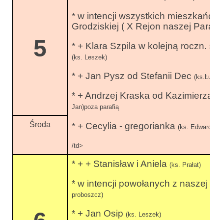
* w intencji wszystkich mieszkańc
Grodziskiej ( X Rejon naszej Parafi
5
* + Klara Szpila w kolejną roczn. śm
(ks. Leszek)
* + Jan Pysz od Stefanii Dec
(ks.Łuka
* + Andrzej Kraska od Kazimierza 
Jan)poza parafią
Środa
* + Cecylia - gregorianka
(ks. Edward)po
/td>
* + + Stanisław i Aniela
(ks. Prałat)
* w intencji powołanych z naszej pa
proboszcz)
* + Jan Osip
(ks. Leszek)