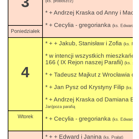
3
(ks. proboszcz)
* + Andrzej Kraska od Anny i Macie
* + Cecylia - gregorianka
(ks. Edward)po
Poniedziałek
* + + Jakub, Stanisław i Zofia
(ks. Prał
* w intencji wszystkich mieszkań
166 ( IX Rejon naszej Parafii)
(ks. pr
4
* + Tadeusz Majkut z Wrocławia od
* + Jan Pysz od Krystyny Filip
(ks.Łu
* + Andrzej Kraska od Damiana Ba
Jan)poza parafią
Wtorek
* + Cecylia - gregorianka
(ks. Edward)po
* + + Edward i Janina
(ks. Prałat)