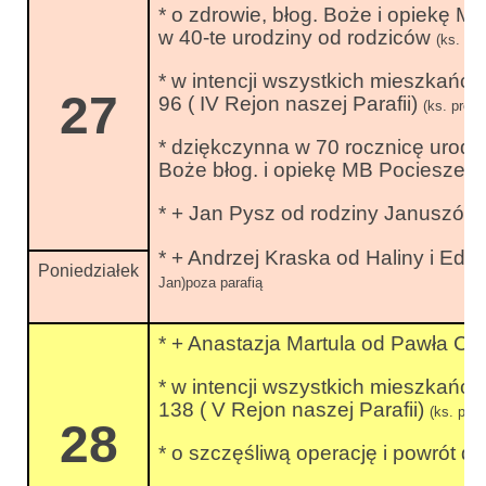
* o zdrowie, błog. Boże i opiekę M
w 40-te urodziny od rodziców
(ks. Pra
* w intencji wszystkich mieszkańc
27
96 ( IV Rejon naszej Parafii)
(ks. prob
* dziękczynna w 70 rocznicę urodz
Boże błog. i opiekę MB Pocieszen
* + Jan Pysz od rodziny Januszów
* + Andrzej Kraska od Haliny i Edw
Poniedziałek
Jan)poza parafią
* + Anastazja Martula od Pawła C
* w intencji wszystkich mieszkańc
138 ( V Rejon naszej Parafii)
(ks. pro
28
* o szczęśliwą operację i powrót d