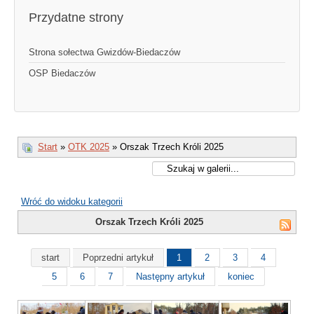
Przydatne strony
Strona sołectwa Gwizdów-Biedaczów
OSP Biedaczów
Start
»
OTK 2025
» Orszak Trzech Króli 2025
Wróć do widoku kategorii
Orszak Trzech Króli 2025
start
Poprzedni artykuł
1
2
3
4
5
6
7
Następny artykuł
koniec