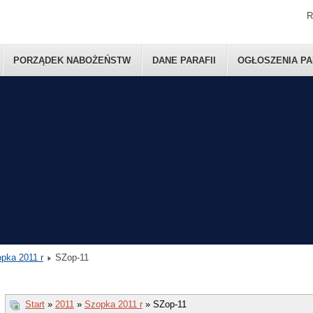
R
PORZĄDEK NABOŻEŃSTW
DANE PARAFII
OGŁOSZENIA PA
pka 2011 r
SZop-11
Start
»
2011
»
Szopka 2011 r
» SZop-11