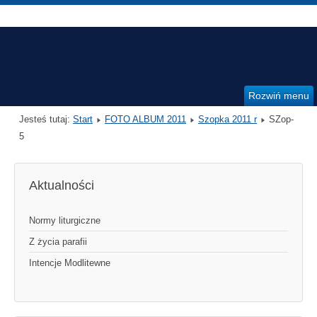
Rozwiń menu
Jesteś tutaj:
Start
FOTO ALBUM 2011
Szopka 2011 r
SZop-
5
Aktualności
Normy liturgiczne
Z życia parafii
Intencje Modlitewne