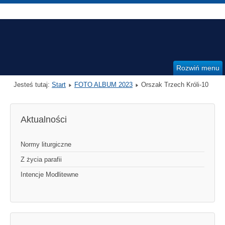
Rozwiń menu
Jesteś tutaj:
Start
FOTO ALBUM 2023
Orszak Trzech Króli-10
Aktualności
Normy liturgiczne
Z życia parafii
Intencje Modlitewne