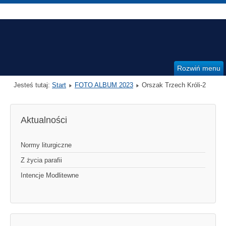
Rozwiń menu
Jesteś tutaj:
Start
FOTO ALBUM 2023
Orszak Trzech Króli-2
Aktualności
Normy liturgiczne
Z życia parafii
Intencje Modlitewne